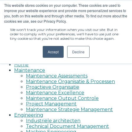
This website stores cookies on your computer. These cookies are used to
+32 476 43 51 90
improve your website experience and provide more personalized services to
you, both on this website and through other media. To find out more about the
info@menthor.be
cookies we use, see our Privacy Policy.
Facebook-f
Linkedin
We won't track your information when you visit our site. But in
order to comply with your preferences, we'll have to use just one
tiny cookie so that you're not asked to make this choice again.
Accept
Decline
Home
Maintenance
Maintenance Assessments
Maintenance Organisatie & Processen
Proactieve Organisatie
Maintenance Excellence
Maintenance Output Controle
Project Management
Maintenance Strategie Management
Engineering
Industriële architecten
Technical Document Management
Machine Engineering